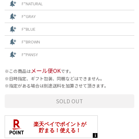
notification_add
F*NATURAL
notification_add
F*GRAY
notification_add
F*BLUE
notification_add
F*BROWN
notification_add
F*PANSY
メール便OK
この商品は
です。
日時指定、ギフト包装、同梱などはできません。
指定がある場合は別途送料を加算させて頂きます。
SOLD OUT