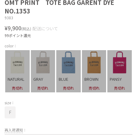
OMT PRINT TOTE BAG GARENT DYE
NO.1353
9383
¥9,900
配送について
(税込)
99ポイント還元
color：
NATURAL
GRAY
BLUE
BROWN
PANSY
売切れ
売切れ
売切れ
売切れ
売切れ
size：
F
再入荷通知
：