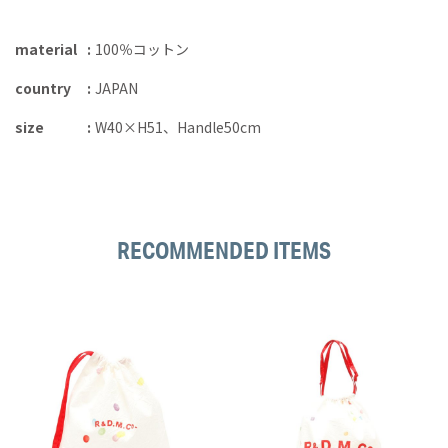
material
100％コットン
country
JAPAN
size
W40×H51、Handle50cm
RECOMMENDED ITEMS