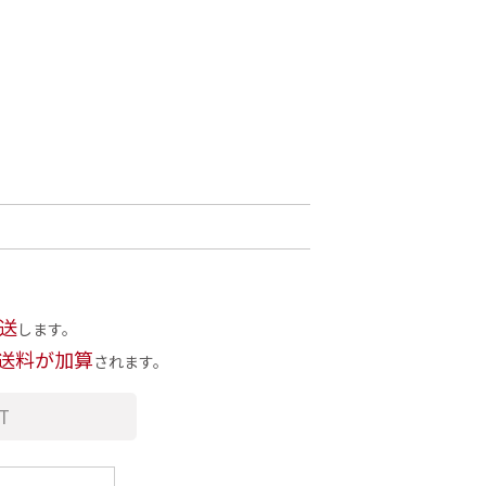
送
します。
送料が加算
されます。
T