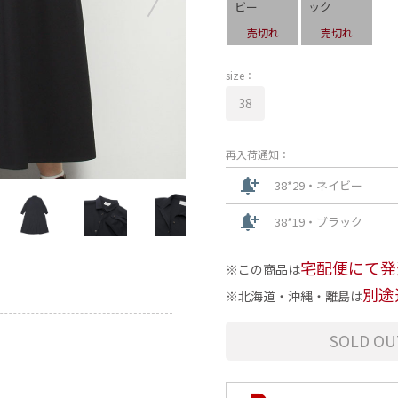
ビー
ック
売切れ
売切れ
size：
38
再入荷通知
：
notification_add
38*29・ネイビー
notification_add
38*19・ブラック
宅配便にて発
この商品は
別途
北海道・沖縄・離島は
SOLD OU