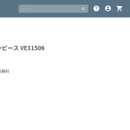
help
account_circle
shopping_cart
search
ース VE31506
料無料