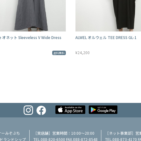
e オネット Sleeveless V Wide Dress
ALWEL オルウェル TEE DRESS GL-1
¥24,200
送料無料
ナーみぞぶち
［実店舗］営業時間：10:00～20:00
［ネット事業部］営業時
／ミッドランドシップ
TEL.088-820-6500 FAX.088-872-8548
TEL.088-873-4170 F