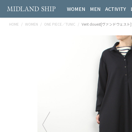
WOMEN
MEN
ACTIVITY
HOME
WOMEN
ONE PIECE／TUNIC
Vent douest[ヴァンドウェス