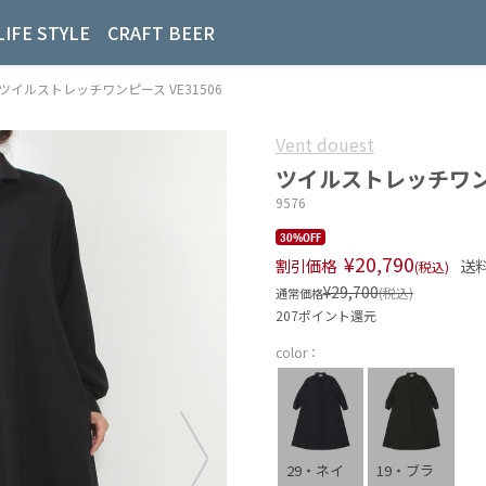
LIFE STYLE
CRAFT BEER
ト]ツイルストレッチワンピース VE31506
Vent douest
ツイルストレッチワンピ
9576
30%OFF
¥20,790
割引価格
送
(税込)
¥29,700
(税込)
通常価格
207ポイント還元
color：
29・ネイ
19・ブラ