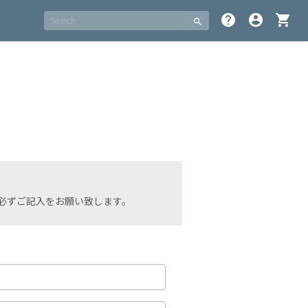
help
account_circle
shopping_cart
search
必ずご記入をお願い致します。