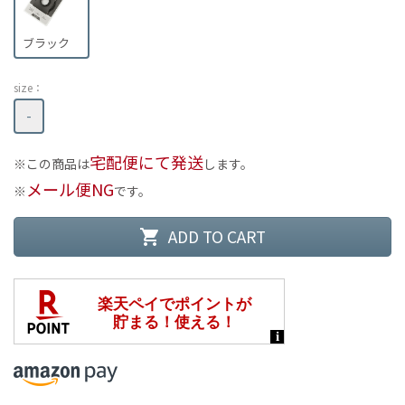
ブラック
size：
-
宅配便にて発送
この商品は
します。
メール便NG
です。
ADD TO CART
shopping_cart