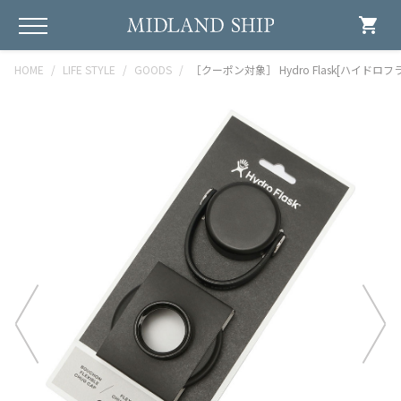
shopping_cart
HOME
LIFE STYLE
GOODS
［クーポン対象］ Hydro Flask[ハイドロフラスク