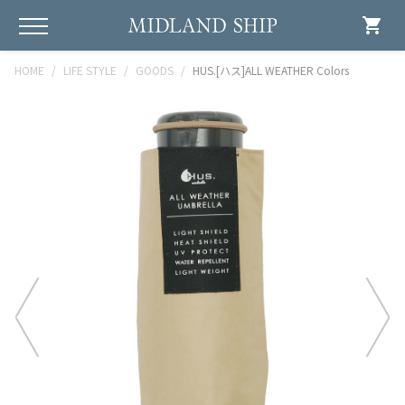
shopping_cart
HOME
LIFE STYLE
GOODS
HUS.[ハス]ALL WEATHER Colors