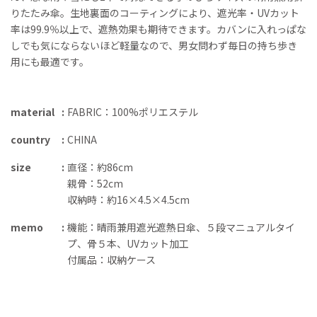
りたたみ傘。生地裏面のコーティングにより、遮光率・UVカット
率は99.9％以上で、遮熱効果も期待できます。カバンに入れっぱな
しでも気にならないほど軽量なので、男女問わず毎日の持ち歩き
用にも最適です。
material
FABRIC：100%ポリエステル
country
CHINA
size
直径：約86cm
親骨：52cm
収納時：約16×4.5×4.5cm
memo
機能：晴雨兼用遮光遮熱日傘、５段マニュアルタイ
プ、骨５本、UVカット加工
付属品：収納ケース