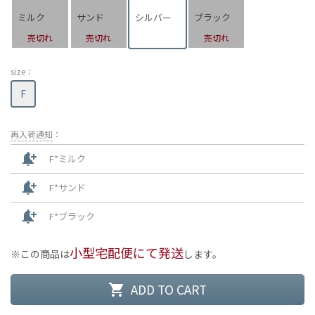
ミルク
サンド
シルバー
ブラック
売切れ
売切れ
売切れ
size：
F
再入荷通知
：
notification_add
F*ミルク
notification_add
F*サンド
notification_add
F*ブラック
小型宅配便にて発送
この商品は
します。
ADD TO CART
shopping_cart