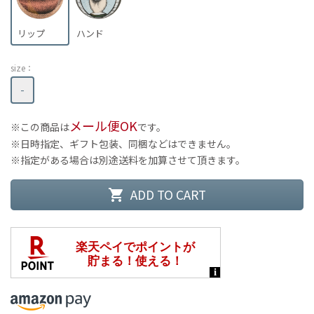
リップ
ハンド
size：
-
メール便OK
この商品は
です。
日時指定、ギフト包装、同梱などはできません。
指定がある場合は別途送料を加算させて頂きます。
ADD TO CART
shopping_cart