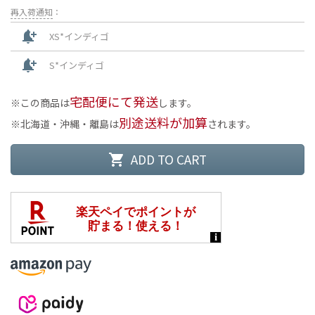
再入荷通知
：
notification_add
XS*インディゴ
notification_add
S*インディゴ
宅配便にて発送
この商品は
します。
別途送料が加算
北海道・沖縄・離島は
されます。
ADD TO CART
shopping_cart