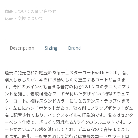
商品についての問い合わせ
返品・交換について
Description
Sizing
Brand
過去に発売された経歴のあるチェスターコートwith HOOD。昔、
購入しましたが、本当にお勧めしたく重宝するコートと言えま
す。今回のメインとも言える音符の柄を12オンスのデニムにプリ
ントを施し、着脱可能なフードが付いたデザインが特徴のチェス
ターコート。襟はスタンドカラーにもなるチンストラップ付きで
す。左右にハンドポケットがあり、後ろ側にフラップポケットが左
右に配置されており、バックスタイルも印象的です。後ろはセンタ
ーベント仕様で、ざっくり羽織れるAラインのシルエットです。フ
ードがカジュアル感を演出してくれ、デニムなので春先まで楽し
めます。是非、一度袖を通して流行とは無縁のコートをワードロ