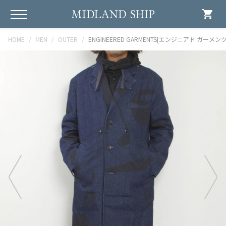
shopping_cart
HOME
MEN
OUTER
ENGINEERED GARMENTS[エンジニアド ガーメンツ]Chest