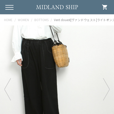
shopping_cart
HOME
WOMEN
BOTTOMS
Vent douest[ヴァンドウェスト]ライトオン