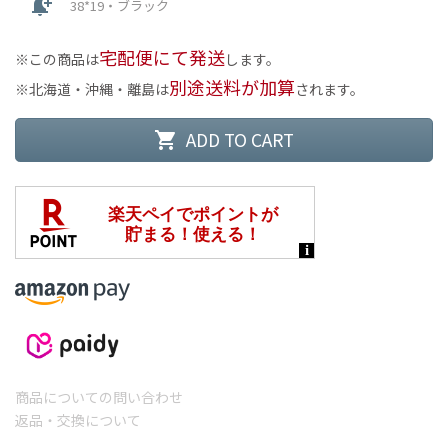
notification_add
38*19・ブラック
宅配便にて発送
この商品は
します。
別途送料が加算
北海道・沖縄・離島は
されます。
ADD TO CART
shopping_cart
商品についての問い合わせ
返品・交換について