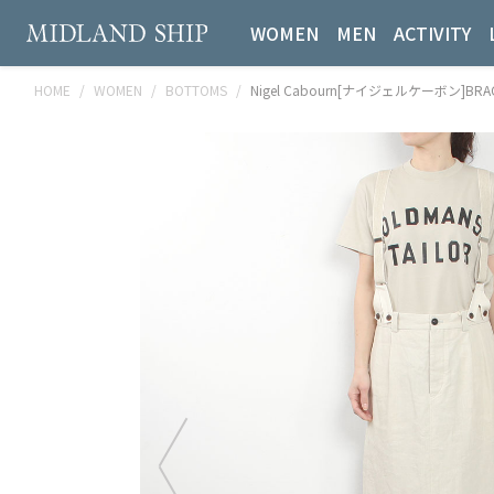
WOMEN
MEN
ACTIVITY
HOME
WOMEN
BOTTOMS
Nigel Cabourn[ナイジェルケーボン]BRACE