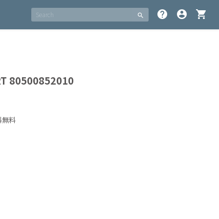
help
account_circle
shopping_cart
search
T 80500852010
料無料