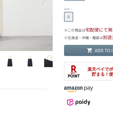
size：
8
宅配便にて発
この商品は
別途
北海道・沖縄・離島は
ADD TO 
shopping_cart