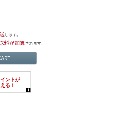
送
します。
送料が加算
されます。
CART