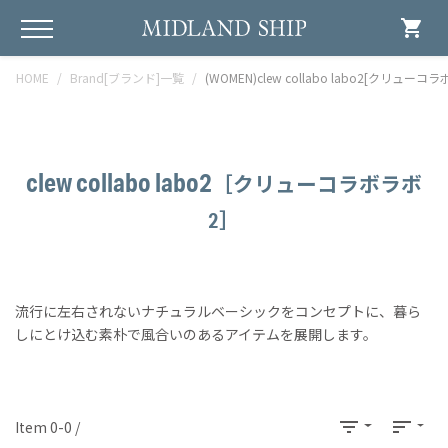
shopping_cart
HOME
Brand[ブランド]一覧
(WOMEN)clew collabo labo2[クリューコ
clew collabo labo2
［クリューコラボラボ
2］
流行に左右されないナチュラルベーシックをコンセプトに、暮ら
しにとけ込む素朴で風合いのあるアイテムを展開します。
filter_list
sort
Item 0-0 /