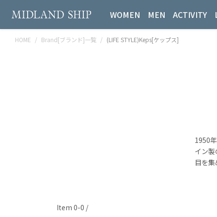
WOMEN
MEN
ACTIVITY
HOME
Brand[ブランド]一覧
(LIFE STYLE)Keps[ケップス]
195
イン製
目を集
Item 0-0 /