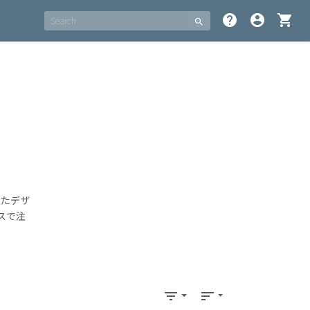
help
account_circle
shopping_cart
search
せたデザ
スで注
filter_list
sort